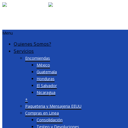
¿Necesitas que recojamos tu caja?
llama o escribe a nuestro WhatsApp.
+(210)902-5162
Menu
Quienes Somos?
Servicios
Encomiendas
México
Guatemala
Honduras
El Salvador
Nicaragua
+
Paqueteria y Mensajeria EEUU
Compras en Linea
Consolidación
Testeo y Devoluciones