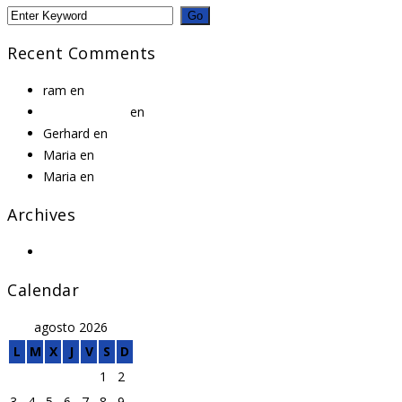
Recent Comments
ram
en
Export customs clearance procedures in Shipments o
Mr WordPress
en
Export customs clearance procedures in Sh
Gerhard
en
Ninja Silhouette
Maria
en
Woo Ninja
Maria
en
Premium Quality
Archives
junio 2015
(12)
Calendar
agosto 2026
L
M
X
J
V
S
D
1
2
3
4
5
6
7
8
9