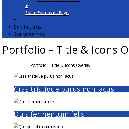
+
Sobre Formas de Pago
+
Suministros
Contactarnos
Portfolio – Title & Icons 
Home
Portfolio
Portfolio – Title & Icons Overlay
Cras tristique purus non lacus
Duis fermentum felis