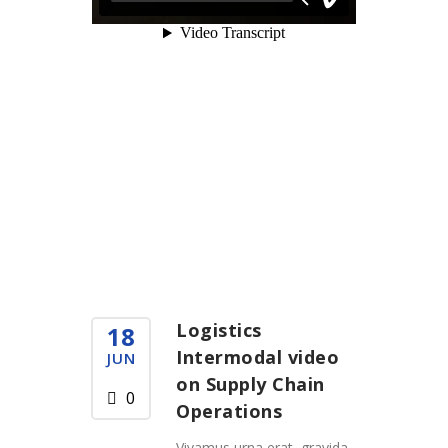
Logistics
18
Intermodal video
JUN
on Supply Chain
0
Operations
Vivamus urna erat, gravida